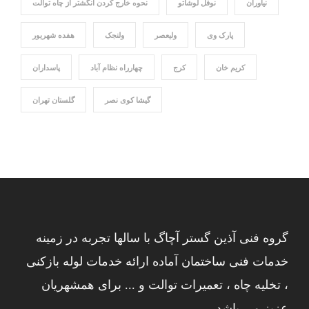
نیاوران
نوفل لوشاتو
نحوه خارج کردن انگشتر از چاه توالت
پارک وی
ولیعصر
ولنجک
هفده شهریور
کریم خان
کرج
چهارراه نظام آباد
پاسداران
گیشا کوی نصر
گلستان تهران
گروه فنی آذین گستر آچاگ با سالها تجربه در زمینه
خدمات فنی ساختمان آماده ارائه خدمات لوله بازکنی
، تخلیه چاه ، تعمیرات توالت و ... برای همشهریان
عزیز می باشد