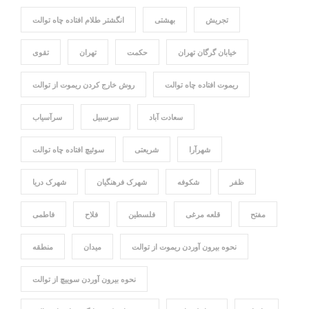
تجریش
بهشتی
انگشتر طلام افتاده چاه توالت
خیابان گرگان تهران
حکمت
تهران
تقوی
ریموت افتاده چاه توالت
روش خارج کردن ریموت از توالت
سعادت آباد
سرسبیل
سرآسیاب
شهرآرا
شریعتی
سوئیچ افتاده چاه توالت
ظفر
شکوفه
شهرک فرهنگیان
شهرک دریا
مفتح
قلعه مرغی
فلسطین
فلاح
فاطمی
نحوه بیرون آوردن ریموت از توالت
میدان
منطقه
نحوه بیرون آوردن سوییچ از توالت