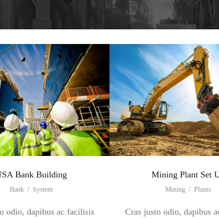
SA Bank Building
Mining Plant Set 
Bank
/
System
Mining
/
Plants
o odio, dapibus ac facilisis
Cras justo odio, dapibus ac