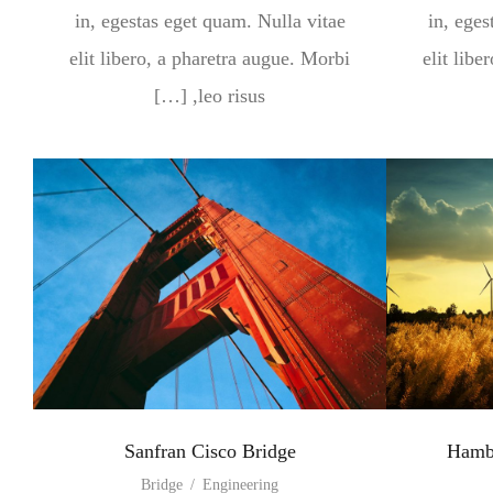
in, egestas eget quam. Nulla vitae
in, eges
elit libero, a pharetra augue. Morbi
elit libe
leo risus, […]
Sanfran Cisco Bridge
Hamb
Bridge
/
Engineering