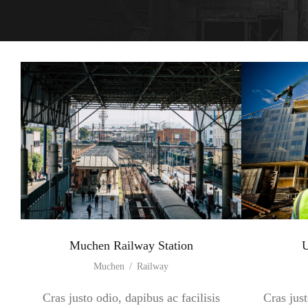
Muchen Railway Station
U
Muchen
/
Railway
Cras justo odio, dapibus ac facilisis
Cras just