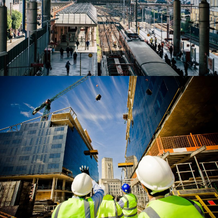
MUCHEN RAILWAY STATION
Muchen
/
Railway
USA BANK BUILDING
Bank
/
System