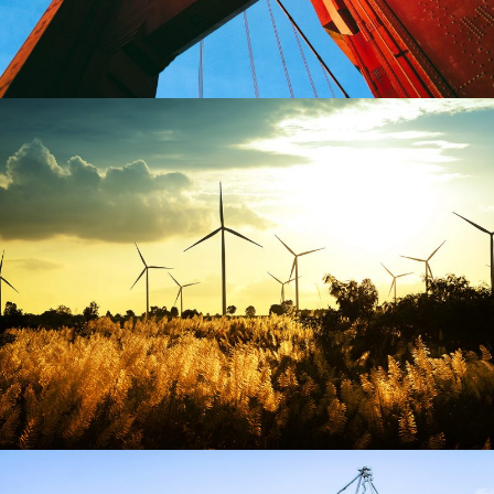
HAMBURG WIND ENERGY PLANT
Energy
/
System