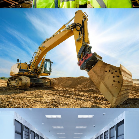
MINING PLANT SET UP
Mining
/
Plants