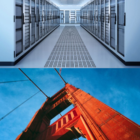
APPLE’S SERVER ROOM
Data
/
Server
SANFRAN CISCO BRIDGE
Bridge
/
Engineering