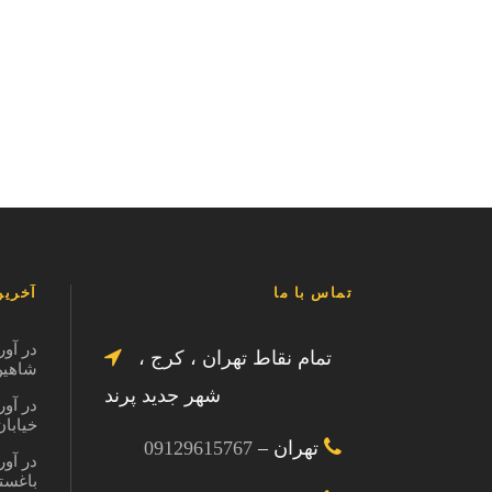
تماس با ما
آخرین
در آور
تمام نقاط تهران ، کرج ،
شاهین ویل
شهر جدید پرند
در آور
خیابان در
تهران –
09129615767
در آور
باغستان کر