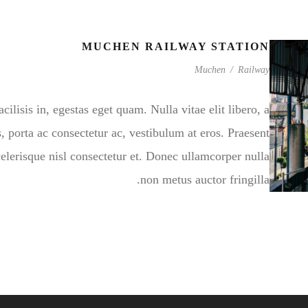
MUCHEN RAILWAY STATION
Muchen
/
Railway
cilisis in, egestas eget quam. Nulla vitae elit libero, a
, porta ac consectetur ac, vestibulum at eros. Praesent
erisque nisl consectetur et. Donec ullamcorper nulla
non metus auctor fringilla.