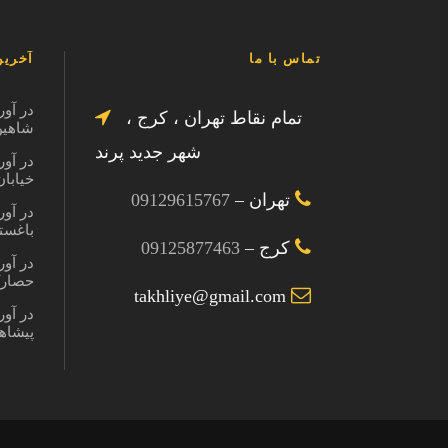
تماس با ما
آخرین
در آور
تمام نقاط تهران ، کرج ،
شاهین ویل
شهر جدید پرند
در آور
خیابان در
تهران –
09129615767
در آور
باغستان کر
کرج –
09125877463
در آور
حصارک کرج
takhliye@gmail.com
در آور
پیشاهنگی 