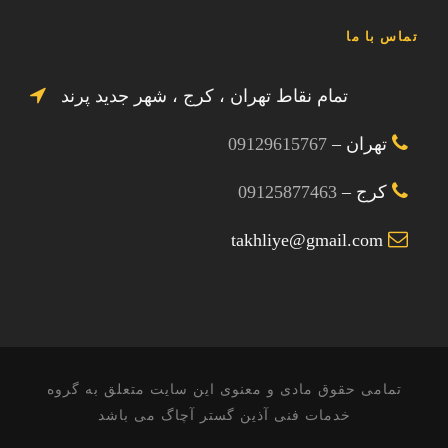
تماس با ما
تمام نقاط تهران ، کرج ، شهر جدید پرند
تهران –
09129615767
کرج –
09125877463
takhliye@gmail.com
تمامی حقوق مادی و معنوی این سایت متعلق به گروه
خدمات فنی آذین گستر آچاگ می باشد