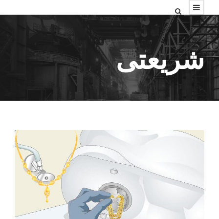
شریعتی