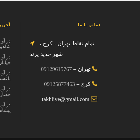
تماس با ما
آخرین
در آور
تمام نقاط تهران ، کرج ،
شاهین ویل
شهر جدید پرند
در آور
خیابان در
تهران –
09129615767
در آور
باغستان کر
کرج –
09125877463
در آور
حصارک کرج
takhliye@gmail.com
در آور
پیشاهنگی 