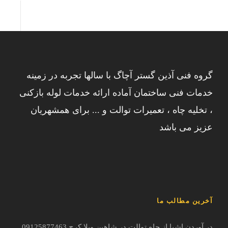
گروه فنی آذین گستر آچاگ با سالها تجربه در زمینه
خدمات فنی ساختمان آماده ارائه خدمات لوله بازکنی
، تخلیه چاه ، تعمیرات توالت و ... برای همشهریان
عزیز می باشد
آخرین مطالب ما
در آوردن اشیا از چاه توالت در شاهین ویلا کرج 09125877463