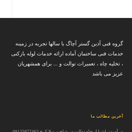
گروه فنی آذین گستر آچاگ با سالها تجربه در زمینه
خدمات فنی ساختمان آماده ارائه خدمات لوله بازکنی
، تخلیه چاه ، تعمیرات توالت و ... برای همشهریان
عزیز می باشد
آخرین مطالب ما
در آوردن اشیا از چاه توالت در شاهین ویلا کرج 09125877463