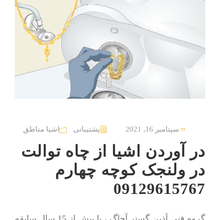
سپتامبر 16, 2021
پشتیبانی
اشیا مناطق
در آوردن اشیا از چاه توالت
در ولنجک کوچه چهارم
09129615767
گروه فنی آذین گستر آچاگ ، با بیش از 15 سال سابقه