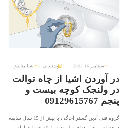
سپتامبر 16, 2021
پشتیبانی
اشیا مناطق
در آوردن اشیا از چاه توالت
در ولنجک کوچه بیست و
پنجم 09129615767
گروه فنی آذین گستر آچاگ ، با بیش از 15 سال سابقه
درخشان، مجموعه‌ای توانمند در ارائه خدمات لوله