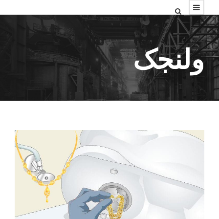
ولنجک