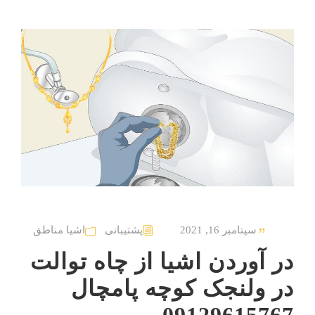
سپتامبر 16, 2021
پشتیبانی
اشیا مناطق
در آوردن اشیا از چاه توالت
در ولنجک کوچه پامچال
09129615767