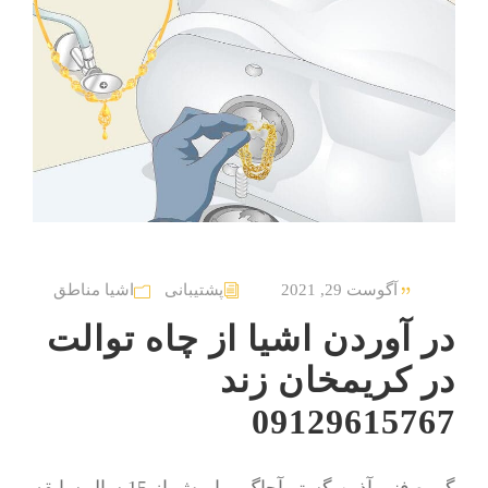
آگوست 29, 2021
پشتیبانی
اشیا مناطق
در آوردن اشیا از چاه توالت
در کریمخان زند
09129615767
گروه فنی آذین گستر آچاگ ، با بیش از 15 سال سابقه