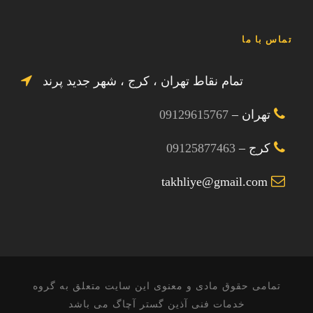
تماس با ما
تمام نقاط تهران ، کرج ، شهر جدید پرند
تهران –
09129615767
کرج –
09125877463
takhliye@gmail.com
تمامی حقوق مادی و معنوی این سایت متعلق به گروه
خدمات فنی آذین گستر آچاگ می باشد