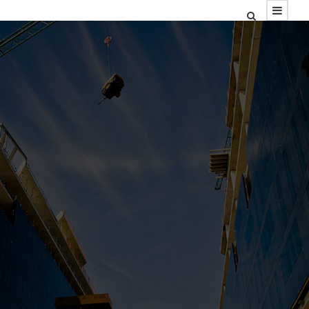
تماس با
آچاگ