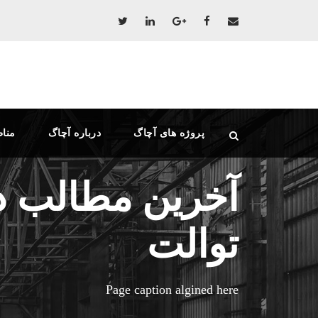
پروژه های آچاگ
درباره آچاگ
منا
آخرین مطالب در
توالت
Page caption algined here