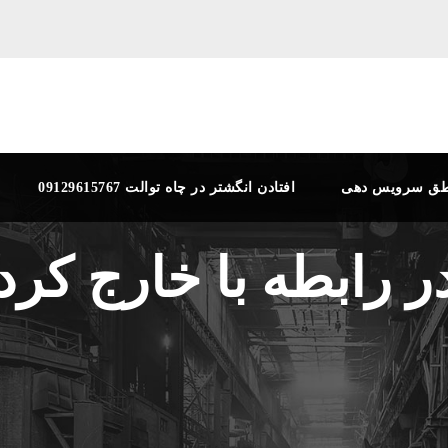
طق سرویس دهی
افتادن انگشتر در چاه توالت 09129615767
 رابطه با خارج کردن