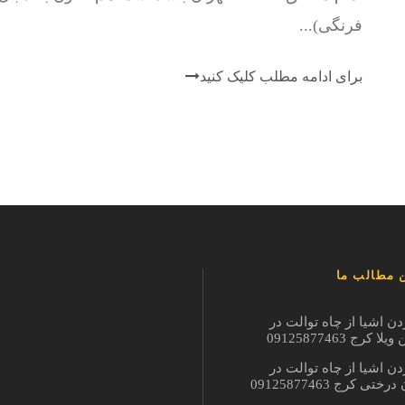
فرنگی)...
برای ادامه مطلب کلیک کنید
 مطالب ما
دن اشیا از چاه توالت در
ا کرج 09125877463
دن اشیا از چاه توالت در
ختی کرج 09125877463