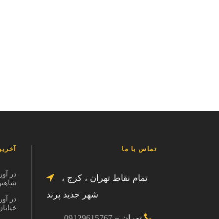
تماس با ما
آخرین
در آور
تمام نقاط تهران ، کرج ،
شاهین ویل
شهر جدید پرند
در آور
خیابان در
تهران –
09129615767