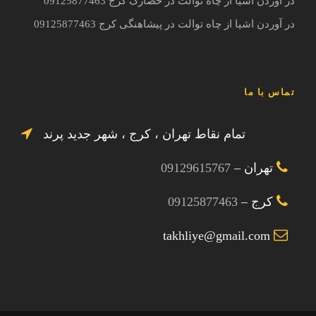
در آوردن اشیا از چاه توالت در حصارک کرج 09125877463
در آوردن اشیا از چاه توالت در پیشاهنگی کرج 09125877463
تماس با ما
تمام نقاط تهران ، کرج ، شهر جدید پرند
تهران –
09129615767
کرج –
09125877463
takhliye@gmail.com