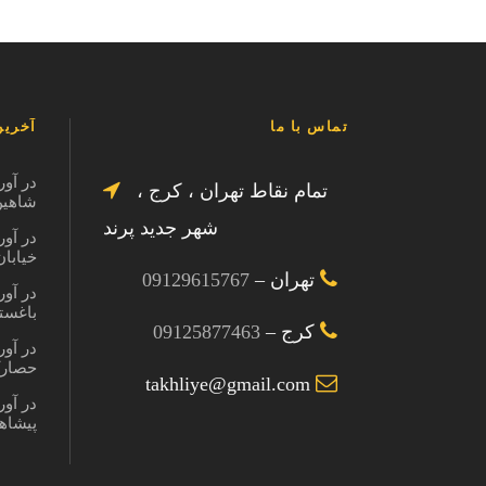
تماس با ما
آخرین
در آور
تمام نقاط تهران ، کرج ،
شاهین ویل
شهر جدید پرند
در آور
خیابان در
تهران –
09129615767
در آور
باغستان کر
کرج –
09125877463
در آور
حصارک کرج
takhliye@gmail.com
در آور
پیشاهنگی 