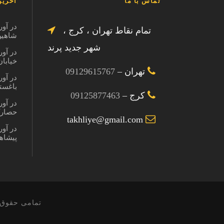
تماس با ما
آخرین
در آور
تمام نقاط تهران ، کرج ،
شاهین ویل
شهر جدید پرند
در آور
خیابان در
تهران –
09129615767
در آور
باغستان کر
کرج –
09125877463
در آور
حصارک کرج
takhliye@gmail.com
در آور
پیشاهنگی 
تمامی حقوق 