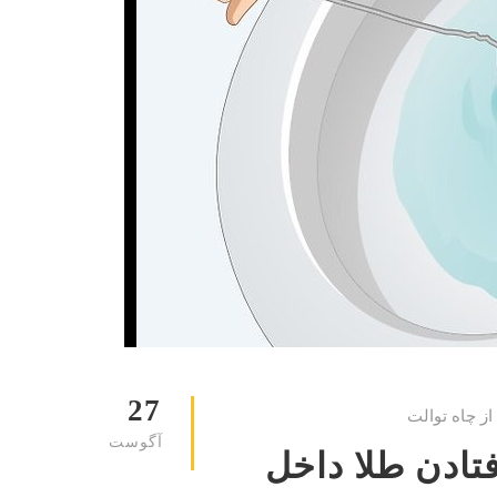
27
از چاه توالت
آگوست
فتادن طلا داخل