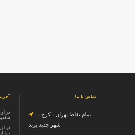
تماس با ما
آخرین
در آور
تمام نقاط تهران ، کرج ،
شاهین ویل
شهر جدید پرند
در آور
خیابان در