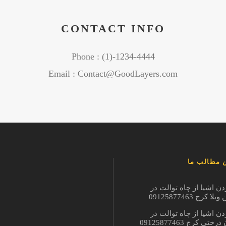
CONTACT INFO
Phone : (1)-1234-4444
Email : Contact@GoodLayers.com
 مطالب ما
دن اشیا از چاه توالت در
ا کرج 09125877463
دن اشیا از چاه توالت در
ختی کرج 09125877463