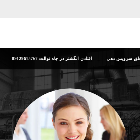
طق سرویس دهی
افتادن انگشتر در چاه توالت 09129615767