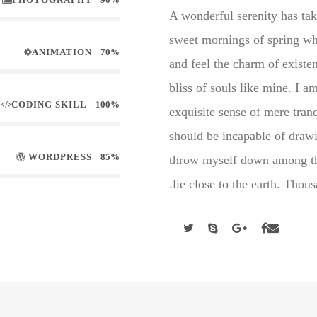
A wonderful serenity has tak
sweet mornings of spring wh
ANIMATION
70%
and feel the charm of existen
bliss of souls like mine. I a
CODING SKILL
100%
exquisite sense of mere tranq
should be incapable of drawi
WORDPRESS
85%
throw myself down among the 
lie close to the earth. Tho