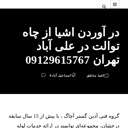
در آوردن اشیا از چاه
توالت در علی آباد
تهران 09129615767
اشیا مناطق
اسماعیل آباد
0
گروه فنی آذین گستر آچاگ ، با بیش از 15 سال سابقه
درخشان، مجموعه‌ای توانمند در ارائه خدمات لوله