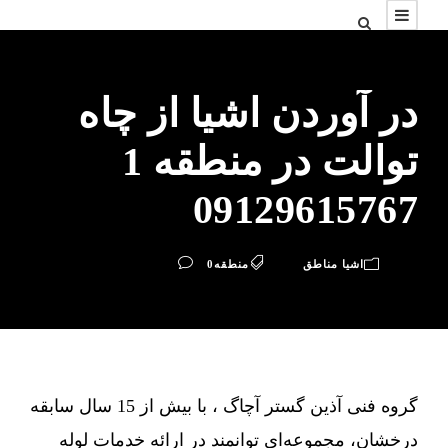
در آوردن اشیا از چاه
توالت در منطقه 1
09129615767
اشیا مناطق
منطقه
0
گروه فنی آذین گستر آچاگ ، با بیش از 15 سال سابقه
درخشان، مجموعه‌ای توانمند در ارائه خدمات لوله