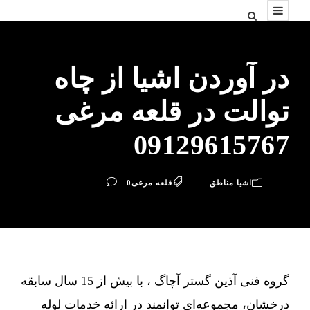
در آوردن اشیا از چاه
توالت در قلعه مرغی
09129615767
اشیا مناطق
قلعه مرغی
0
گروه فنی آذین گستر آچاگ ، با بیش از 15 سال سابقه
درخشان، مجموعه‌ای توانمند در ارائه خدمات لوله