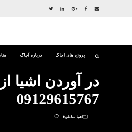
پروژه های آچاگ
درباره آچاگ
منا
در آوردن اشیا از
09129615767
اشیا مناطق
0