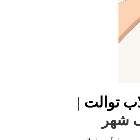
اب توالت
|
ک شهر