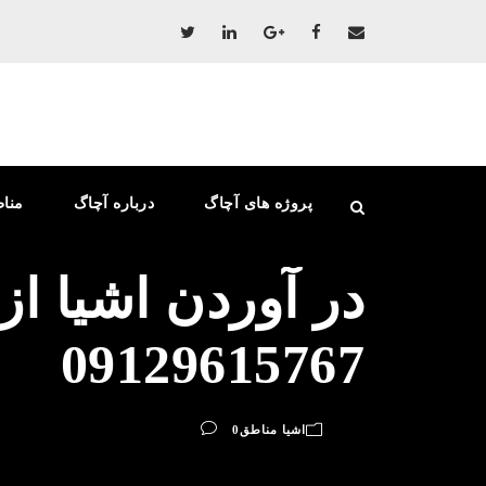
پروژه های آچاگ
درباره آچاگ
منا
در آوردن اشیا از
09129615767
اشیا مناطق
0