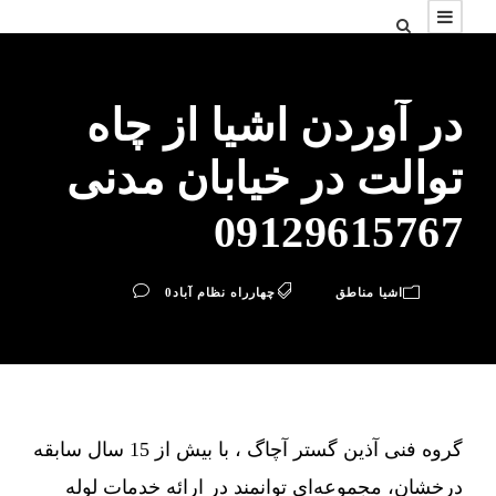
در آوردن اشیا از چاه
توالت در خیابان مدنی
09129615767
اشیا مناطق
چهارراه نظام آباد
0
گروه فنی آذین گستر آچاگ ، با بیش از 15 سال سابقه
درخشان، مجموعه‌ای توانمند در ارائه خدمات لوله