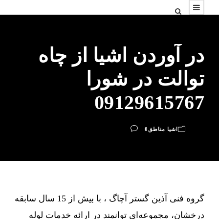
در آوردن اشیا از چاه
توالت در شورا
09129615767
اشیا مناطق
0
گروه فنی آذین گستر آچاگ ، با بیش از 15 سال سابقه
درخشان، مجموعه‌ای توانمند در ارائه خدمات لوله