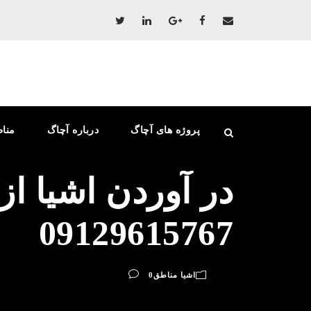
پروژه های آچاگ
درباره آچاگ
منا
در آوردن اشیا از
09129615767
اشیا مناطق
0