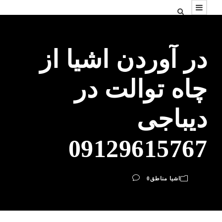
در آوردن اشیا از
چاه توالت در
دیباجی
09129615767
اشیا مناطق
0