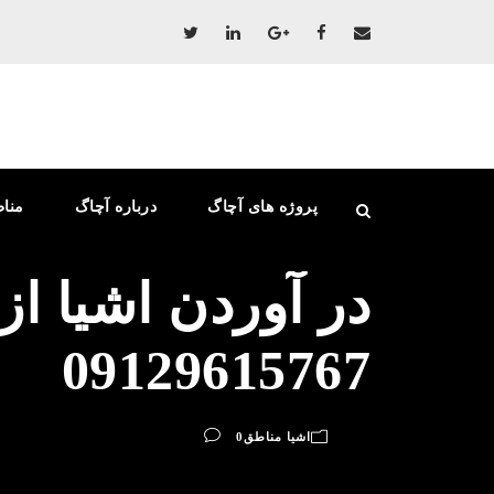
پروژه های آچاگ
درباره آچاگ
منا
در آوردن اشیا از
09129615767
اشیا مناطق
0