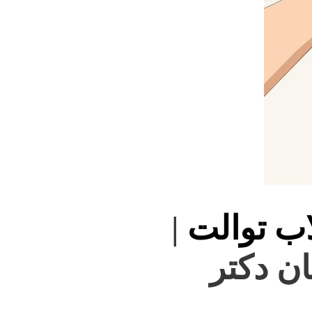
اب توالت
|
ان دکتر