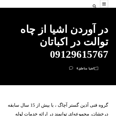
در آوردن اشیا از چاه
توالت در اکباتان
09129615767
اشیا مناطق
0
گروه فنی آذین گستر آچاگ ، با بیش از 15 سال سابقه
درخشان، مجموعه‌ای توانمند در ارائه خدمات لوله