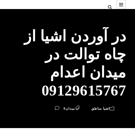
در آوردن اشیا از
چاه توالت در
میدان اعدام
09129615767
اشیا مناطق
میدان
0