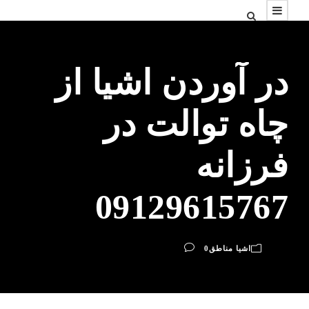
در آوردن اشیا از
چاه توالت در
فرزانه
09129615767
اشیا مناطق
0