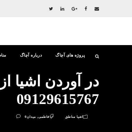
پروژه های آچاگ
درباره آچاگ
منا
در آوردن اشیا ا
09129615767
اشیا مناطق
فاطمی
,
میدان
0