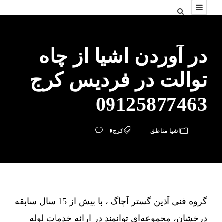
در آوردن اشیا از چاه
توالت در فردیس کرج
09125877463
اشیا مناطق
کرج
0
گروه فنی آذین گستر آچاگ ، با بیش از 15 سال سابقه
درخشان، مجموعه‌ای توانمند در ارائه خدمات لوله