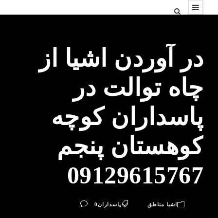
در آوردن اشیا از
چاه توالت در
پاسداران کوچه
کوهستان پنجم
09129615767
اشیا مناطق
پاسداران
0