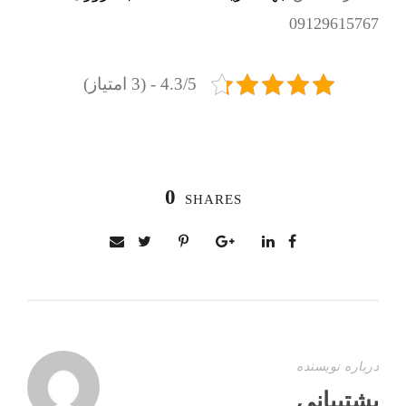
09129615767
4.3/5 - (3 امتیاز)
0
SHARES
درباره نویسنده
پشتیبانی