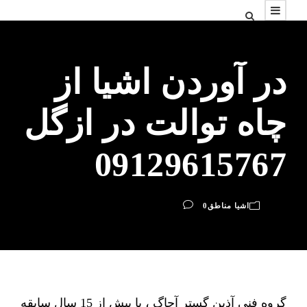
در آوردن اشیا از
چاه توالت در ازگل
09129615767
اشیا مناطق
0
گروه فنی آذین گستر آچاگ ، با بیش از 15 سال سابقه