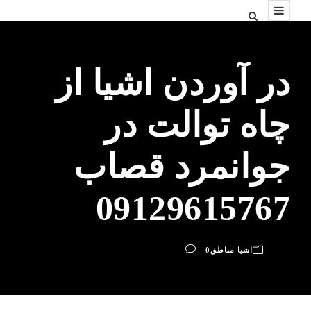
در آوردن اشیا از
چاه توالت در
جوانمرد قصاب
09129615767
اشیا مناطق
0