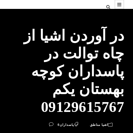
در آوردن اشیا از
چاه توالت در
پاسداران کوچه
بهستان یکم
09129615767
اشیا مناطق
پاسداران
0