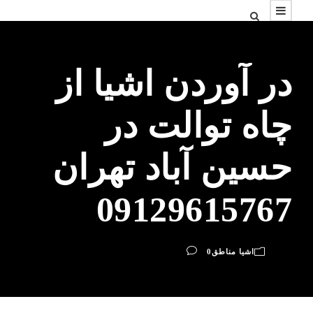
در آوردن اشیا از
چاه توالت در
حسین آباد تهران
09129615767
اشیا مناطق
0