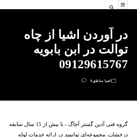
در آوردن اشیا از چاه
توالت در ابن بابویه
09129615767
اشیا مناطق
0
گروه فنی آذین گستر آچاگ ، با بیش از 15 سال سابقه
درخشان، مجموعه‌ای توانمند در ارائه خدمات لوله