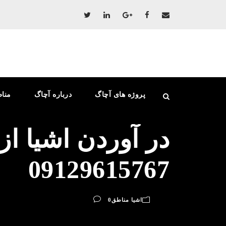
پروژه های آچاگ
درباره آچاگ
منا
در آوردن اشیا از
09129615767
اشیا مناطق
0