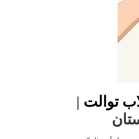
اب توالت
|
ستان