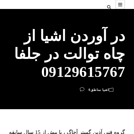
در آوردن اشیا از
چاه توالت در جلفا
09129615767
اشیا مناطق
0
گروه فنی آذین گستر آچاگ ، با بیش از 15 سال سابقه