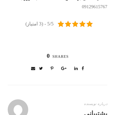
09129615767
5/5 - (3 امتیاز)
0
SHARES
درباره نویسنده
پشتیبانی