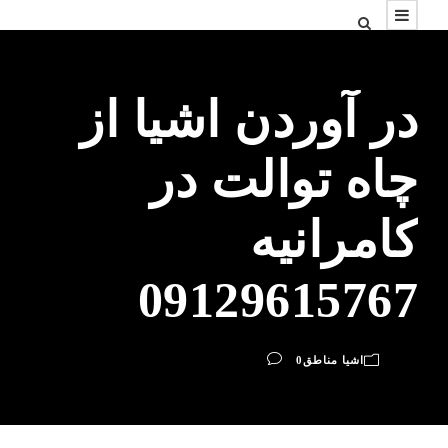
در آوردن اشیا از
چاه توالت در
کامرانیه
09129615767
اشیا مناطق
0