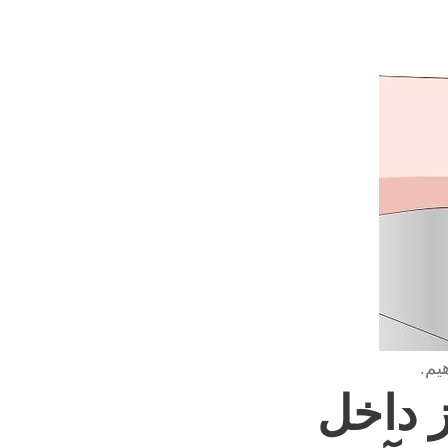
یم.
ز داخل