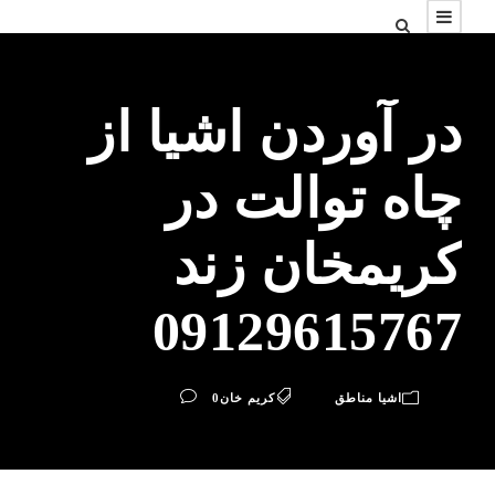
در آوردن اشیا از
چاه توالت در
کریمخان زند
09129615767
اشیا مناطق
کریم خان
0