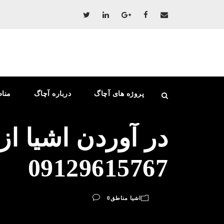
پروژه های آچاگ
درباره آچاگ
منا
در آوردن اشیا از
09129615767
اشیا مناطق
0