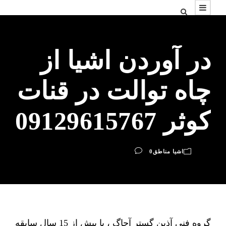
در آوردن اشیا از
چاه توالت در قنات
کوثر 09129615767
اشیا مناطق
0
گروه فنی آذین گستر آچاگ ، با بیش از 15 سال سابقه