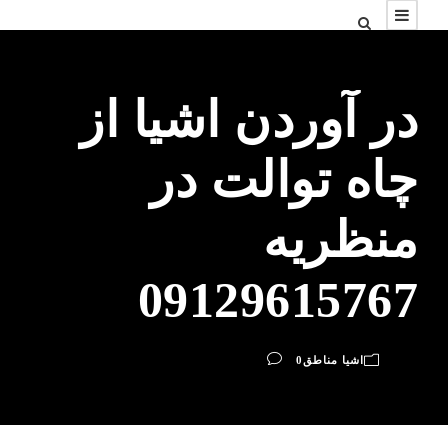
در آوردن اشیا از
چاه توالت در
منظریه
09129615767
اشیا مناطق
0