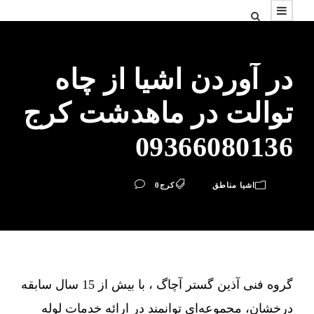
در آوردن اشیا از چاه
توالت در ماهدشت کرج
09366080136
اشیا مناطق
کرج
0
گروه فنی آذین گستر آچاگ ، با بیش از 15 سال سابقه
درخشان، مجموعه‌ای توانمند در ارائه خدمات لوله